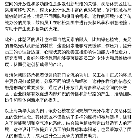
空间的开放性和多功能性是激发创新思维的关键。灵活休憩区往往
采用可移动家具、模块化设计以及丰富的色彩搭配，使得区域布局
能够随时调整，满足不同团队和项目的需求。这样的环境打破了传
统办公的局限，鼓励员工在轻松氛围中进行头脑风暴和创意碰撞，
有助于产生更多创新的火花。
此外，休憩区的设计也注重自然元素的融入，比如绿色植物、充足
的自然光以及舒适的材质，这些因素能够有效缓解工作压力，提升
员工的心理舒适度。心理状态的改善直接影响认知能力和创造力，
研究表明，良好的环境氛围能够显著提高员工的专注力和思维敏捷
度，从而促进创新成果的产出。
灵活休憩区还承担着促进跨部门交流的功能。员工在非正式的环境
中更容易打破隔阂，分享不同的观点和经验，这种多样化的信息交
融是创新的重要源泉。通过设计开放且具有多样活动空间的休憩
区，企业能够有效促进内部知识的传播和新思路的产生，推动团队
协作和整体创新水平的提升。
以上海新华大厦为例，该办公楼在空间规划中充分考虑了灵活休憩
区的设计理念。其休憩区不仅提供了多样的座椅和布局选择，还引
入了智能照明和空气净化系统，结合绿色植物营造出舒适宜人的环
境。这种设计不仅提升了员工的归属感和幸福感，也显著激活了团
队的创造活力，成为提升企业竞争力的重要助力。