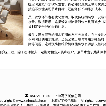
统定时灌溉节水50%左右。办公楼的景观区域可优
措施不仅能实现节水目标，还能降低长期维护成本。
员工饮水环节也有优化空间。取代传统桶装水，安装
水量。数据显示，这类设备相比普通饮水机可减少1
员制定更合理的采购计划。
最后，建立完整的用水监测体系至关重要。在主要用
不同时段的用水规律。当某区域出现异常用水峰值时
障等问题。这种预防性维护机制能将水资源损失控制
的系统工程。除了硬件投入，定期对物业人员和租户开展节水意识培训同
18472191256
上海写字楼信息网
opyright © www.xinhuadasha.cn --上海写字楼信息网-- All rights reserve
网公开资料及人工整理，仅供参考。本站与相关写字楼的大厦产权方、物