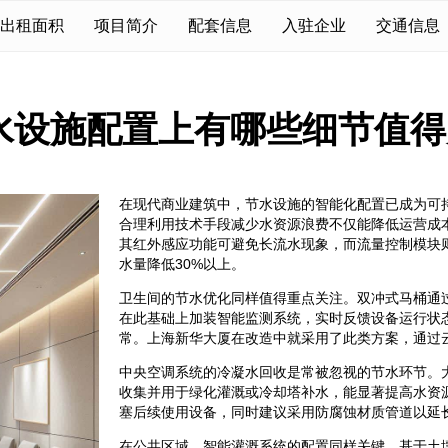
出租面积
项目简介
配套信息
入驻企业
交通信息
水设施配置上有哪些细节值得
在现代商业建筑中，节水设施的智能化配置已成为可
合理利用技术手段减少水资源浪费不仅能降低运营成
其红外感应功能可避免长流水现象，而流量控制模块
水量降低30%以上。
卫生间的节水优化同样值得重点关注。双冲式马桶通
在此基础上加装智能监测系统，实时反馈设备运行状
常。上海新华大厦在改造中就采用了此类方案，通过
中央空调系统的冷凝水回收是常被忽视的节水环节。
收集并用于绿化灌溉或冷却塔补水，能显著提高水资
塞后续使用设备，同时建议采用防腐蚀材质管道以延
在公共区域，智能灌溉系统的配置同样关键。基于土