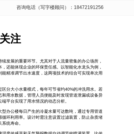
咨询电话（写字楼顾问）：18472191256
关注
持续发展的重要环节。尤其对于人流量密集的办公场所，
本，还能体现企业的环保责任感。以智能化水龙头为例，
则能精准调节出水速度，这两项技术的结合可实现单次用
过区分大小水量模式，每年可节省约40%的冲洗用水。若
态和用水数据，管理人员便能及时发现管道泄漏或设备异
云端平台实现了用水情况的动态分析。
大型办公楼每日产生的冷凝水量可达数吨，通过专用管道
源循环利用率。设计时需注意设置过滤装置，防止杂质堵
长系统寿命。
壤湿度传感器和天气预报数据自动调节的喷灌装置，比传