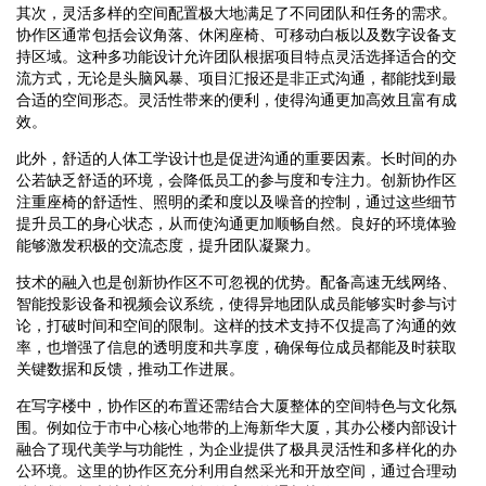
其次，灵活多样的空间配置极大地满足了不同团队和任务的需求。
协作区通常包括会议角落、休闲座椅、可移动白板以及数字设备支
持区域。这种多功能设计允许团队根据项目特点灵活选择适合的交
流方式，无论是头脑风暴、项目汇报还是非正式沟通，都能找到最
合适的空间形态。灵活性带来的便利，使得沟通更加高效且富有成
效。
此外，舒适的人体工学设计也是促进沟通的重要因素。长时间的办
公若缺乏舒适的环境，会降低员工的参与度和专注力。创新协作区
注重座椅的舒适性、照明的柔和度以及噪音的控制，通过这些细节
提升员工的身心状态，从而使沟通更加顺畅自然。良好的环境体验
能够激发积极的交流态度，提升团队凝聚力。
技术的融入也是创新协作区不可忽视的优势。配备高速无线网络、
智能投影设备和视频会议系统，使得异地团队成员能够实时参与讨
论，打破时间和空间的限制。这样的技术支持不仅提高了沟通的效
率，也增强了信息的透明度和共享度，确保每位成员都能及时获取
关键数据和反馈，推动工作进展。
在写字楼中，协作区的布置还需结合大厦整体的空间特色与文化氛
围。例如位于市中心核心地带的上海新华大厦，其办公楼内部设计
融合了现代美学与功能性，为企业提供了极具灵活性和多样化的办
公环境。这里的协作区充分利用自然采光和开放空间，通过合理动